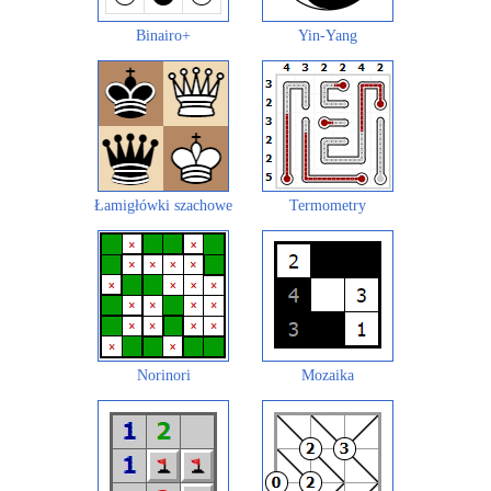
Binairo+
Yin-Yang
Łamigłówki szachowe
Termometry
Norinori
Mozaika