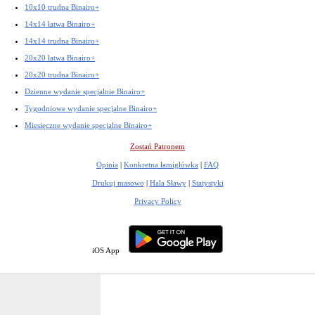
10x10 trudna Binairo+
14x14 łatwa Binairo+
14x14 trudna Binairo+
20x20 łatwa Binairo+
20x20 trudna Binairo+
Dzienne wydanie specjalnie Binairo+
Tygodniowe wydanie specjalne Binairo+
Miesięczne wydanie specjalne Binairo+
Zostań Patronem
Opinia
|
Konkretna łamigłówka
|
FAQ
Drukuj masowo
|
Hala Sławy
|
Statystyki
Privacy Policy
iOS App