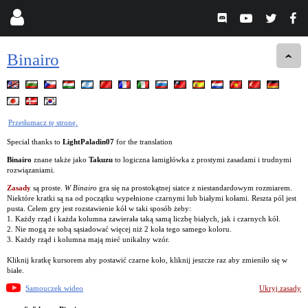
Binairo
Przetłumacz tę stronę.
Special thanks to
LightPaladin07
for the translation
Binairo
znane także jako
Takuzu
to logiczna łamigłówka z prostymi zasadami i trudnymi
rozwiązaniami.
Zasady
są proste.
W Binairo
gra się na prostokątnej siatce z niestandardowym rozmiarem.
Niektóre kratki są na od początku wypełnione czarnymi lub białymi kołami. Reszta pól jest
pusta. Celem gry jest rozstawienie kół w taki sposób żeby:
1. Każdy rząd i każda kolumna zawierała taką samą liczbę białych, jak i czarnych kół.
2. Nie mogą ze sobą sąsiadować więcej niż 2 koła tego samego koloru.
3. Każdy rząd i kolumna mają mieć unikalny wzór.
Kliknij kratkę kursorem aby postawić czarne koło, kliknij jeszcze raz aby zmieniło się w
białe.
Samouczek wideo
Ukryj zasady