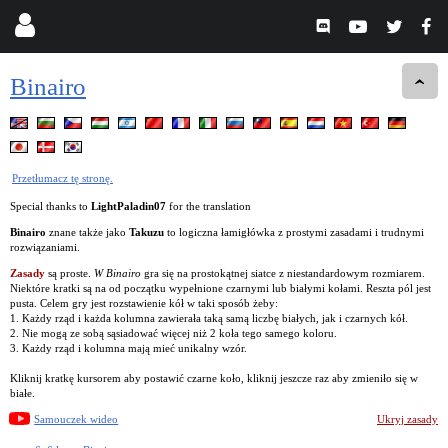
Binairo
Przetłumacz tę stronę.
Special thanks to
LightPaladin07
for the translation
Binairo
znane także jako
Takuzu
to logiczna łamigłówka z prostymi zasadami i trudnymi
rozwiązaniami.
Zasady
są proste.
W Binairo
gra się na prostokątnej siatce z niestandardowym rozmiarem.
Niektóre kratki są na od początku wypełnione czarnymi lub białymi kołami. Reszta pól jest
pusta. Celem gry jest rozstawienie kół w taki sposób żeby:
1. Każdy rząd i każda kolumna zawierała taką samą liczbę białych, jak i czarnych kół.
2. Nie mogą ze sobą sąsiadować więcej niż 2 koła tego samego koloru.
3. Każdy rząd i kolumna mają mieć unikalny wzór.
Kliknij kratkę kursorem aby postawić czarne koło, kliknij jeszcze raz aby zmieniło się w
białe.
Samouczek wideo
Ukryj zasady