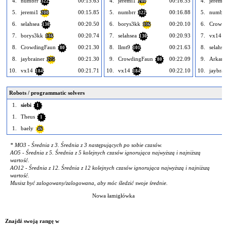
4.
numbrr
00:15.63
4.
jeremi1
00:16.55
4.
jeremi1
322
200
5.
jeremi1
00:15.85
5.
numbrr
00:16.88
5.
numbrr
200
322
6.
selahsea
00:20.50
6.
borys3kk
00:20.10
6.
Crowdi
130
136
7.
borys3kk
00:20.74
7.
selahsea
00:20.93
7.
vx14
136
130
1
8.
CrowdingFaun
00:21.30
8.
llmt9
00:21.63
8.
selahse
80
101
8.
jaybrainer
00:21.30
9.
CrowdingFaun
00:22.09
9.
Arkan
275
80
10.
vx14
00:21.71
10.
vx14
00:22.10
10.
jaybrai
184
184
Robots / programmatic solvers
1.
siebi
1
1.
Theus
1
1.
baely
46
* MO3 - Średnia z 3. Średnia z 3 następujących po sobie czasów.
AO5 - Średnia z 5. Średnia z 5 kolejnych czasów ignorująca najwyższą i najniższą
wartość.
AO12 - Średnia z 12. Średnia z 12 kolejnych czasów ignorująca najwyższą i najniższą
wartość.
Musisz być zalogowany/zalogowana, aby móc śledzić swoje średnie.
Nowa łamigłówka
Znajdź swoją rangę w