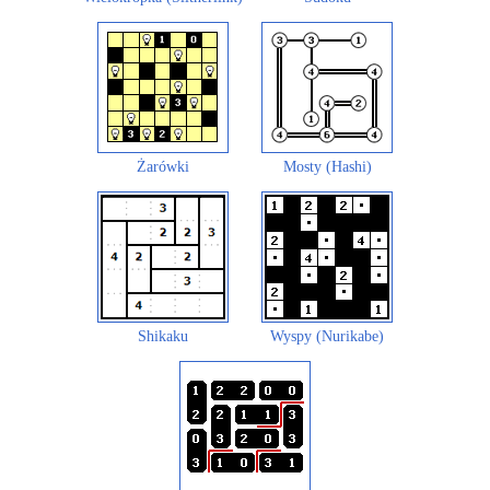
Żarówki
Mosty (Hashi)
Shikaku
Wyspy (Nurikabe)