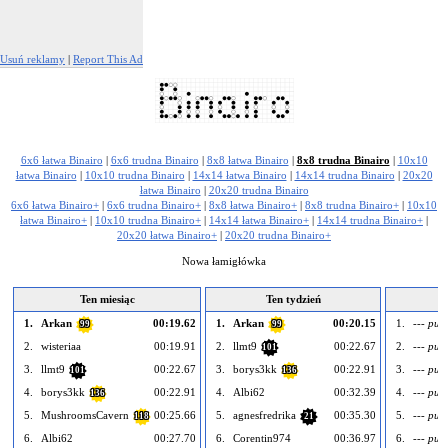
Usuń reklamy
|
Report This Ad
6x6 łatwa Binairo
|
6x6 trudna Binairo
|
8x8 łatwa Binairo
|
8x8 trudna Binairo
|
10x10
łatwa Binairo
|
10x10 trudna Binairo
|
14x14 łatwa Binairo
|
14x14 trudna Binairo
|
20x20
łatwa Binairo
|
20x20 trudna Binairo
6x6 łatwa Binairo+
|
6x6 trudna Binairo+
|
8x8 łatwa Binairo+
|
8x8 trudna Binairo+
|
10x10
łatwa Binairo+
|
10x10 trudna Binairo+
|
14x14 łatwa Binairo+
|
14x14 trudna Binairo+
|
20x20 łatwa Binairo+
|
20x20 trudna Binairo+
Nowa łamigłówka
Ten miesiąc
Ten tydzień
1.
Arkan
00:19.62
1.
Arkan
00:20.15
1.
--- pust
99
99
2.
wisteriaa
00:19.91
2.
llmt9
00:22.67
2.
--- pust
101
3.
llmt9
00:22.67
3.
borys3kk
00:22.91
3.
--- pust
101
136
4.
borys3kk
00:22.91
4.
Albi62
00:32.39
4.
--- pust
136
5.
MushroomsCavern
00:25.66
5.
agnesfredrika
00:35.30
5.
--- pust
118
21
6.
Albi62
00:27.70
6.
Corentin974
00:36.97
6.
--- pust