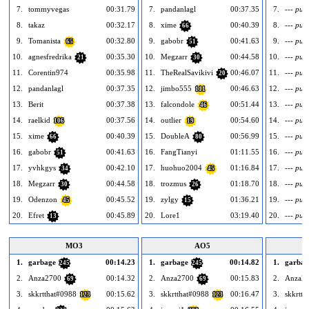
7.
tommyvegas
00:31.79
7.
pandanlagl
00:37.35
7.
--- pust
8.
takaz
00:32.17
8.
xime
00:40.39
8.
--- pust
66
9.
Tomanista
00:32.80
9.
gabobr
00:41.63
9.
--- pust
65
51
10.
agnesfredrika
00:35.30
10.
Megzarr
00:44.58
10.
--- pust
21
30
11.
Corentin974
00:35.98
11.
TheRealSavikivi
00:46.07
11.
--- pust
20
12.
pandanlagl
00:37.35
12.
jimbo555
00:46.63
12.
--- pust
111
13.
Berit
00:37.38
13.
falcondole
00:51.44
13.
--- pust
46
14.
raelkid
00:37.56
14.
outlier
00:54.60
14.
--- pust
106
19
15.
xime
00:40.39
15.
DoubleA
00:56.99
15.
--- pust
66
80
16.
gabobr
00:41.63
16.
FangTianyi
01:11.55
16.
--- pust
51
17.
yvhkgys
00:42.10
17.
huohuo2004
01:16.84
17.
--- pust
34
45
18.
Megzarr
00:44.58
18.
trozmus
01:18.70
18.
--- pust
30
26
19.
Odenzon
00:45.52
19.
zylgy
01:36.21
19.
--- pust
45
15
20.
Efret
00:45.89
20.
Lore1
03:19.40
20.
--- pust
13
MO3
AO5
1.
garbage
00:14.23
1.
garbage
00:14.82
1.
garbag
245
245
2.
Anza2700
00:14.32
2.
Anza2700
00:15.83
2.
Anza2
69
69
3.
skkrtthat#0988
00:15.62
3.
skkrtthat#0988
00:16.47
3.
skkrtth
123
123