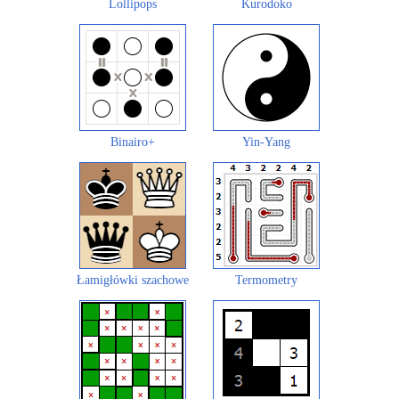
Lollipops
Kurodoko
Binairo+
Yin-Yang
Łamigłówki szachowe
Termometry