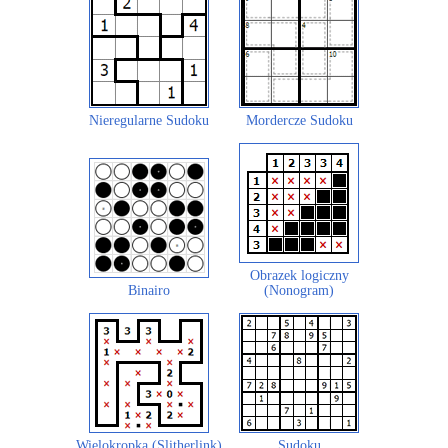
Nieregularne Sudoku
Mordercze Sudoku
Obrazek logiczny
Binairo
(Nonogram)
Wielokropka (Slitherlink)
Sudoku