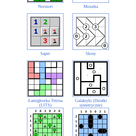
Norinori
Mozaika
Saper
Skosy
Łamigłowka Tetrisa
Galaktyki (Działki
(LITS)
symetryczne)