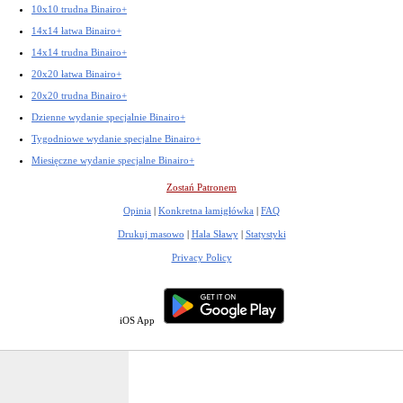
10x10 trudna Binairo+
14x14 łatwa Binairo+
14x14 trudna Binairo+
20x20 łatwa Binairo+
20x20 trudna Binairo+
Dzienne wydanie specjalnie Binairo+
Tygodniowe wydanie specjalne Binairo+
Miesięczne wydanie specjalne Binairo+
Zostań Patronem
Opinia
|
Konkretna łamigłówka
|
FAQ
Drukuj masowo
|
Hala Sławy
|
Statystyki
Privacy Policy
iOS App